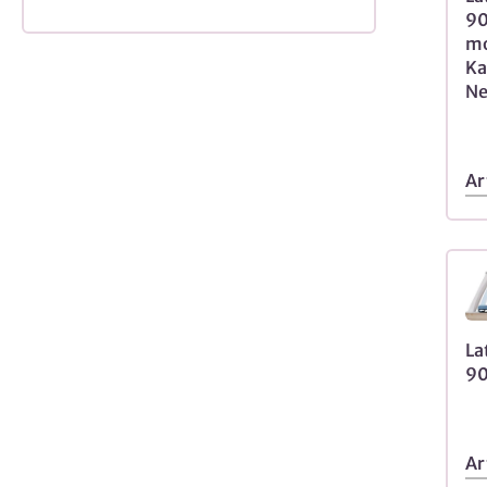
90
mo
Ka
Ne
Ar
La
90
Ar