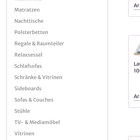
Ar
Matratzen
Nachttische
Polsterbetten
Regale & Raumteiler
Relaxsessel
La
Schlafsofas
10
Schränke & Vitrinen
Sideboards
Ar
Sofas & Couches
Stühle
TV- & Mediamöbel
Vitrinen