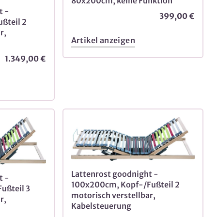
80x200cm, keine Funktion
t -
399,00 €
ßteil 2
r,
Artikel anzeigen
1.349,00 €
Lattenrost goodnight -
t -
100x200cm, Kopf-/Fußteil 2
ußteil 3
motorisch verstellbar,
r,
Kabelsteuerung