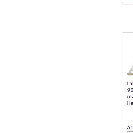
La
90
ma
He
Ar