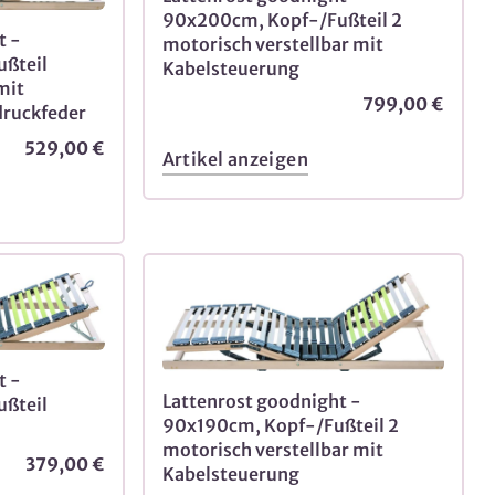
90x200cm, Kopf-/Fußteil 2
t -
motorisch verstellbar mit
ßteil
Kabelsteuerung
mit
799,00 €
druckfeder
529,00 €
Artikel anzeigen
t -
Lattenrost goodnight -
ßteil
90x190cm, Kopf-/Fußteil 2
motorisch verstellbar mit
379,00 €
Kabelsteuerung