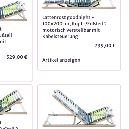
Lattenrost goodnight -
100x200cm, Kopf-/Fußteil 2
t -
motorisch verstellbar mit
ßteil
Kabelsteuerung
mit
799,00 €
529,00 €
Artikel anzeigen
t -