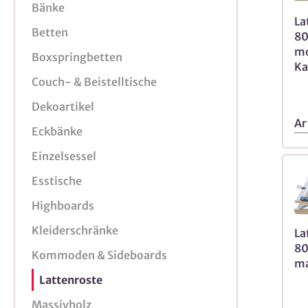
Bänke
La
Betten
80
mo
Boxspringbetten
Ka
Couch- & Beistelltische
Dekoartikel
Ar
Eckbänke
Einzelsessel
Esstische
Highboards
Kleiderschränke
La
80
Kommoden & Sideboards
ma
Lattenroste
Massivholz