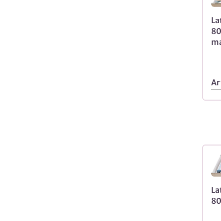
La
80
ma
Ar
La
80