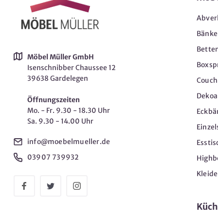
Abver
Bänke
Bette
Möbel Müller GmbH
Boxsp
Isenschnibber Chaussee 12
39638 Gardelegen
Couch-
Dekoar
Öffnungszeiten
Mo. - Fr. 9.30 - 18.30 Uhr
Eckbä
Sa. 9.30 - 14.00 Uhr
Einzel
info@moebelmueller.de
Esstis
03907 739932
Highb
Kleid
Küch