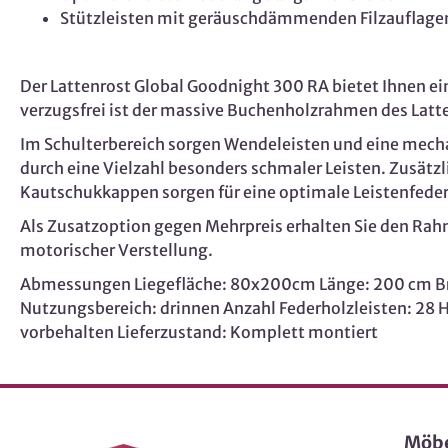
Stützleisten mit geräuschdämmenden Filzauflage
Der Lattenrost Global Goodnight 300 RA bietet Ihnen e
verzugsfrei ist der massive Buchenholzrahmen des Latt
Im Schulterbereich sorgen Wendeleisten und eine mechan
durch eine Vielzahl besonders schmaler Leisten. Zusätz
Kautschukkappen sorgen für eine optimale Leistenfeder
Als Zusatzoption gegen Mehrpreis erhalten Sie den Rahm
motorischer Verstellung.
Abmessungen Liegefläche: 80x200cm Länge: 200 cm Bre
Nutzungsbereich: drinnen Anzahl Federholzleisten: 2
vorbehalten Lieferzustand: Komplett montiert
Möb