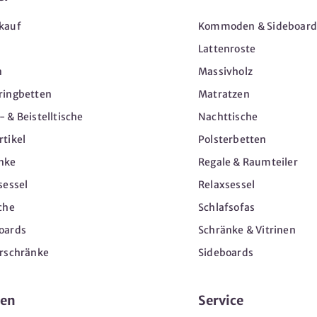
kauf
Kommoden & Sideboard
Lattenroste
n
Massivholz
ringbetten
Matratzen
 & Beistelltische
Nachttische
tikel
Polsterbetten
nke
Regale & Raumteiler
sessel
Relaxsessel
che
Schlafsofas
oards
Schränke & Vitrinen
erschränke
Sideboards
en
Service