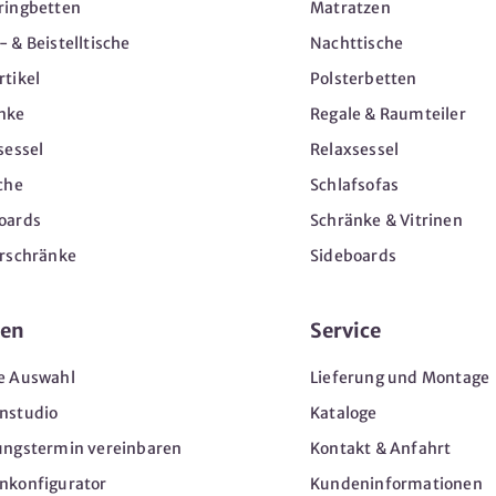
ringbetten
Matratzen
 & Beistelltische
Nachttische
tikel
Polsterbetten
nke
Regale & Raumteiler
sessel
Relaxsessel
che
Schlafsofas
oards
Schränke & Vitrinen
erschränke
Sideboards
en
Service
e Auswahl
Lieferung und Montage
nstudio
Kataloge
ungstermin vereinbaren
Kontakt & Anfahrt
nkonfigurator
Kundeninformationen