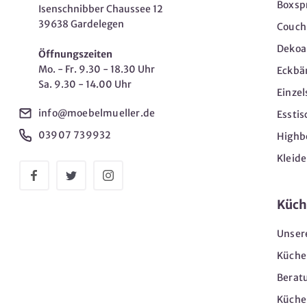
Boxsp
Isenschnibber Chaussee 12
39638 Gardelegen
Couch-
Dekoar
Öffnungszeiten
Mo. - Fr. 9.30 - 18.30 Uhr
Eckbä
Sa. 9.30 - 14.00 Uhr
Einzel
info@moebelmueller.de
Esstis
03907 739932
Highb
Kleid
Küch
Unser
Küche
Berat
Küche