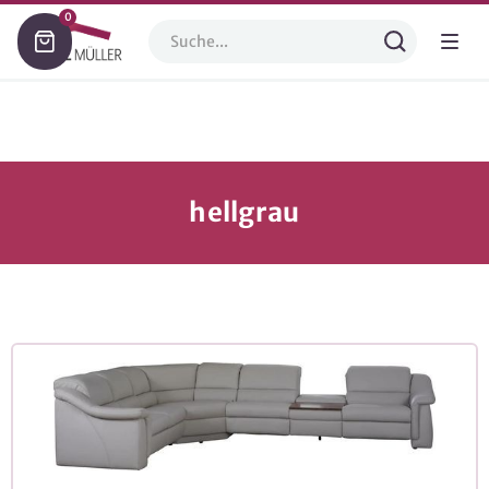
0
hellgrau