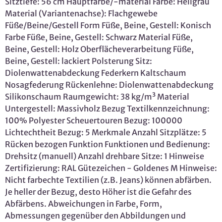
Sitztiefe: 56 cm Hauptfarbe/-material Farbe: Hellgrau
Material (Variantenachse): Flachgewebe
Füße/Beine/Gestell Form Füße, Beine, Gestell: Konisch
Farbe Füße, Beine, Gestell: Schwarz Material Füße,
Beine, Gestell: Holz Oberflächeverarbeitung Füße,
Beine, Gestell: lackiert Polsterung Sitz:
Diolenwattenabdeckung Federkern Kaltschaum
Nosagfederung Rückenlehne: Diolenwattenabdeckung
Silikonschaum Raumgewicht: 38 kg/m³ Material
Untergestell: Massivholz Bezug Textilkennzeichnung:
100% Polyester Scheuertouren Bezug: 100000
Lichtechtheit Bezug: 5 Merkmale Anzahl Sitzplätze: 5
Rücken bezogen Funktion Funktionen und Bedienung:
Drehsitz (manuell) Anzahl drehbare Sitze: 1 Hinweise
Zertifizierung: RAL Gütezeichen - Goldenes M Hinweise:
Nicht farbechte Textilien (z.B. Jeans) können abfärben.
Je heller der Bezug, desto Höher ist die Gefahr des
Abfärbens. Abweichungen in Farbe, Form,
Abmessungen gegenüber den Abbildungen und