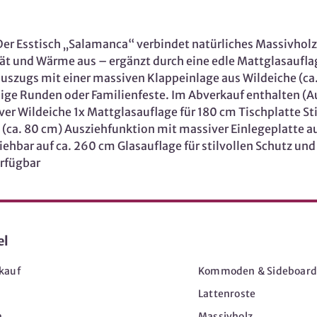
 Der Esstisch „Salamanca“ verbindet natürliches Massivho
ät und Wärme aus – ergänzt durch eine edle Mattglasauflag
uszugs mit einer massiven Klappeinlage aus Wildeiche (ca. 8
lige Runden oder Familienfeste. Im Abverkauf enthalten (A
iver Wildeiche 1x Mattglasauflage für 180 cm Tischplatte 
 (ca. 80 cm) Ausziehfunktion mit massiver Einlegeplatte a
iehbar auf ca. 260 cm Glasauflage für stilvollen Schutz un
erfügbar
el
Möbel
kauf
Kommoden & Sideboard
Lattenroste
n
Massivholz