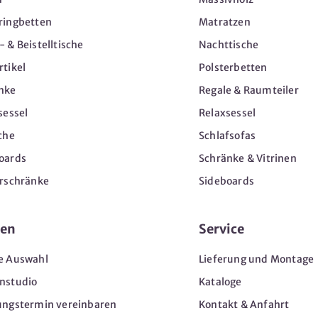
ringbetten
Matratzen
 & Beistelltische
Nachttische
tikel
Polsterbetten
nke
Regale & Raumteiler
sessel
Relaxsessel
che
Schlafsofas
oards
Schränke & Vitrinen
erschränke
Sideboards
en
Service
e Auswahl
Lieferung und Montage
nstudio
Kataloge
ungstermin vereinbaren
Kontakt & Anfahrt