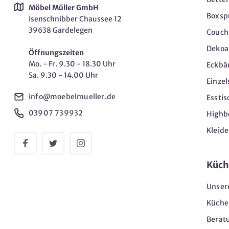
Möbel Müller GmbH
Boxsp
Isenschnibber Chaussee 12
39638 Gardelegen
Couch-
Dekoar
Öffnungszeiten
Mo. - Fr. 9.30 - 18.30 Uhr
Eckbä
Sa. 9.30 - 14.00 Uhr
Einzel
info@moebelmueller.de
Esstis
03907 739932
Highb
Kleid
Küch
Unser
Küche
Berat