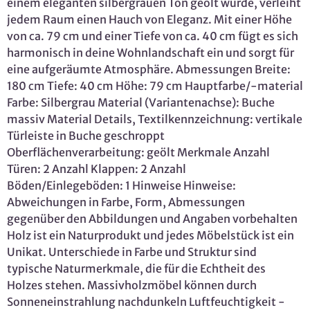
einem eleganten silbergrauen Ton geölt wurde, verleiht
jedem Raum einen Hauch von Eleganz. Mit einer Höhe
von ca. 79 cm und einer Tiefe von ca. 40 cm fügt es sich
harmonisch in deine Wohnlandschaft ein und sorgt für
eine aufgeräumte Atmosphäre. Abmessungen Breite:
180 cm Tiefe: 40 cm Höhe: 79 cm Hauptfarbe/-material
Farbe: Silbergrau Material (Variantenachse): Buche
massiv Material Details, Textilkennzeichnung: vertikale
Türleiste in Buche geschroppt
Oberflächenverarbeitung: geölt Merkmale Anzahl
Türen: 2 Anzahl Klappen: 2 Anzahl
Böden/Einlegeböden: 1 Hinweise Hinweise:
Abweichungen in Farbe, Form, Abmessungen
gegenüber den Abbildungen und Angaben vorbehalten
Holz ist ein Naturprodukt und jedes Möbelstück ist ein
Unikat. Unterschiede in Farbe und Struktur sind
typische Naturmerkmale, die für die Echtheit des
Holzes stehen. Massivholzmöbel können durch
Sonneneinstrahlung nachdunkeln Luftfeuchtigkeit -