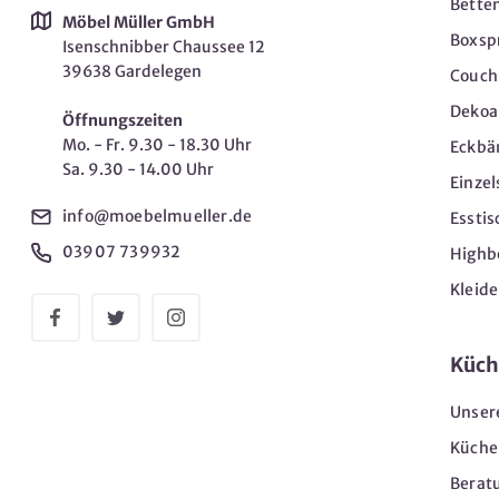
Bette
Möbel Müller GmbH
Boxsp
Isenschnibber Chaussee 12
39638 Gardelegen
Couch-
Dekoar
Öffnungszeiten
Mo. - Fr. 9.30 - 18.30 Uhr
Eckbä
Sa. 9.30 - 14.00 Uhr
Einzel
info@moebelmueller.de
Esstis
03907 739932
Highb
Kleid
Küch
Unser
Küche
Berat