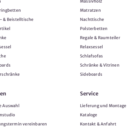
n
Massivholz
ringbetten
Matratzen
 & Beistelltische
Nachttische
tikel
Polsterbetten
nke
Regale & Raumteiler
sessel
Relaxsessel
che
Schlafsofas
oards
Schränke & Vitrinen
erschränke
Sideboards
en
Service
e Auswahl
Lieferung und Montage
nstudio
Kataloge
ungstermin vereinbaren
Kontakt & Anfahrt