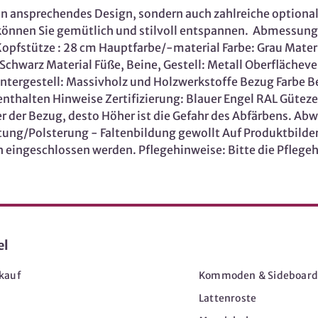
r ein ansprechendes Design, sondern auch zahlreiche optio
 können Sie gemütlich und stilvoll entspannen. Abmessunge
opfstütze : 28 cm Hauptfarbe/-material Farbe: Grau Materi
: Schwarz Material Füße, Beine, Gestell: Metall Oberflächeve
ntergestell: Massivholz und Holzwerkstoffe Bezug Farbe Be
nthalten Hinweise Zertifizierung: Blauer Engel RAL Güt
eller der Bezug, desto Höher ist die Gefahr des Abfärbens.
ung/Polsterung - Faltenbildung gewollt Auf Produktbilde
 eingeschlossen werden. Pflegehinweise: Bitte die Pflegeh
el
Möbel
kauf
Kommoden & Sideboard
Lattenroste