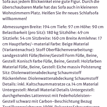
Sofa aus jedem Blickwinkel eine gute Figur. Durch die
überschaubaren Maße hat das Sofa auch in kleineren
Wohnzimmern Platz. Heißen Sie Ihr neues Schlafsofa
willkommen!
Abmessungen Breite: 194 cm Tiefe: 97 cm Höhe: 90 cm
Belastbarkeit (pro Sitz): 180 kg Sitzhöhe: 49 cm
Sitztiefe: 54 cm Sitzbreite: 160 cm Breite Armlehne: 17
cm Hauptfarbe/-material Farbe: Beige Material
(Variantenachse): Stoff Oberflächenverarbeitung:
sandgestrahlt Füße/Beine/Gestell Form Füße, Beine,
Gestell: Konisch Farbe Füße, Beine, Gestell: Holzfarben
Material Füße, Beine, Gestell: Eiche massiv Polsterung
Sitz: Diolenwattenabdeckung Schaumstoff
Rückenlehne: Diolenwattenabdeckung Schaumstoff
Details: inkl. Kaltschaummatratze ca.14 cm Material
Untergestell: Metall Material Details Untergestell:
durchgehendes Lattenrost mit Federholzleisten-
Gestell schwarz mit Carbon-Beschichtung Bezug
Textilkennzeichnung: 100% Polyester Scheuertouren