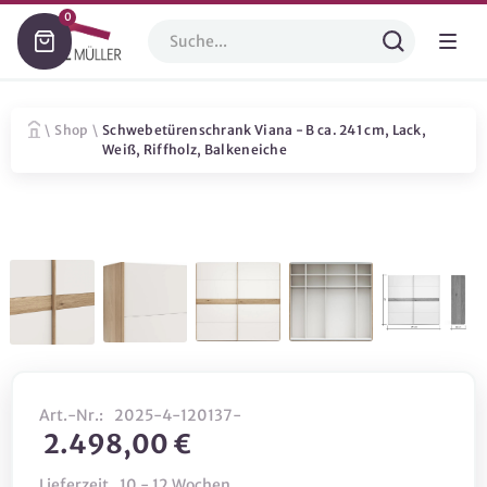
0
\
Shop
\
Schwebetürenschrank Viana - B ca. 241 cm, Lack,
Weiß, Riffholz, Balkeneiche
Art.-Nr.:
2025-4-120137-
2.498,00 €
Lieferzeit
10 - 12 Wochen