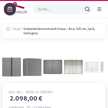
0
\
Shop
\
Schwebetürenschrank Viana - B ca. 301 cm, Lack,
Steingrau
Art.-Nr.:
2025-4-120129-
2.098,00 €
Lieferzeit
10 - 12 Wochen