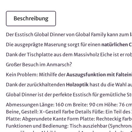
Beschreibung
Der Esstisch Global Dinner von Global Family kann zum
l
Die ausgeprägte Maserung sorgt für einen
natürlichen 
Dank der Tischplatte aus dem Massivholz Eiche ist er ro
Großer Besuch im Anmarsch?
Kein Problem: Mithilfe der
Auszugsfunktion mit Faltein
Dank der zurückhaltenden
Holzoptik
hast du die Wahl au
Global Dinner ist der perfekte Esstisch für gemütliche 
Abmessungen Länge: 160 cm Breite: 90 cm Höhe: 76 cm H
Beine, Gestell: X-Gestell Farbe Details Füße: Ein Teil de
Platte: Abgerundete Kante Form Platte: Rechteckig Farb
Funktionen und Bedienung: Tisch ausziehbar (Synchron