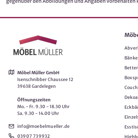
gegenüber den Abbildungen und Angaben vorbehalten Pfl
Möb
Abver
Bänke
Bette
Möbel Müller GmbH
Boxsp
Isenschnibber Chaussee 12
39638 Gardelegen
Couch-
Dekoar
Öffnungszeiten
Mo. - Fr. 9.30 - 18.30 Uhr
Eckbä
Sa. 9.30 - 14.00 Uhr
Einzel
info@moebelmueller.de
Esstis
03907 739932
Highb