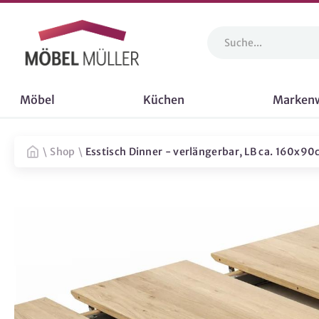
Möbel
Küchen
Marken
\
Shop
\
Esstisch Dinner - verlängerbar, LB ca. 160x90