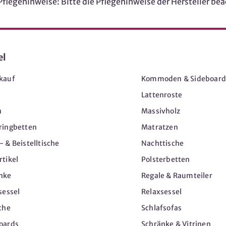
egehinweise: Bitte die Pflegehinweise der Hersteller bea
el
Möbel
kauf
Kommoden & Sideboard
Lattenroste
n
Massivholz
ringbetten
Matratzen
 & Beistelltische
Nachttische
tikel
Polsterbetten
nke
Regale & Raumteiler
sessel
Relaxsessel
che
Schlafsofas
oards
Schränke & Vitrinen