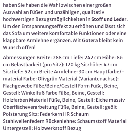
haben Sie haben die Wahl zwischen einer großen
Auswahl an Füßen und unzähligen, qualitativ
hochwertigen Bezugsmöglichkeiten in
Stoff und Leder
.
Um den Entspannungseffekt zu erhöhen und lässt sich
das Sofa um weitere komfortable Funktionen oder eine
klappbare Armlehne ergänzen. Mit
Gotera
bleibt kein
Wunsch offen!
Abmessungen Breite: 288 cm Tiefe: 242 cm Höhe: 86
cm Belastbarkeit (pro Sitz): 120 kg Sitzhöhe: 47 cm
Sitztiefe: 52 cm Breite Armlehne: 30 cm Hauptfarbe/-
material Farbe: Olivgrün Material (Variantenachse):
Flachgewebe Füße/Beine/Gestell Form Füße, Beine,
Gestell: Winkelfuß Farbe Füße, Beine, Gestell:
Holzfarben Material Füße, Beine, Gestell: Eiche massiv
Oberflächeverarbeitung Füße, Beine, Gestell: geölt
Polsterung Sitz: Federkern HR Schaum
Stahlwellenfedern Rückenlehne: Schaumstoff Material
Untergestell: Holzwerkstoff Bezug