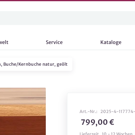
welt
Service
Kataloge
m, Buche/Kernbuche natur, geölt
Art.-Nr.:
2025-4-117774
799,00 €
Lieferzeit
10 - 12 Wochen