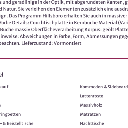
s und geradlinige in der Optik, mit abgerundeten Kanten,
 Natur. Sie verleihen den Elementen zusätzlich eine ausdru
gn. Das Programm Hillsboro erhalten Sie auch in massiver
Farbe Details: Couchtischplatte in Kernbuche Material (Va
 Buche massiv Oberflächeverarbeitung Korpus: geölt Platte 
e Hinweise: Abweichungen in Farbe, Form, Abmessungen ge
 beachten. Lieferzustand: Vormontiert
el
Möbel
kauf
Kommoden & Sideboard
Lattenroste
n
Massivholz
ringbetten
Matratzen
 & Beistelltische
Nachttische