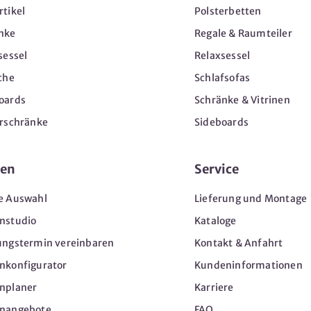
tikel
Polsterbetten
nke
Regale & Raumteiler
sessel
Relaxsessel
che
Schlafsofas
oards
Schränke & Vitrinen
erschränke
Sideboards
en
Service
e Auswahl
Lieferung und Montage
nstudio
Kataloge
ungstermin vereinbaren
Kontakt & Anfahrt
nkonfigurator
Kundeninformationen
nplaner
Karriere
nangebote
FAQ