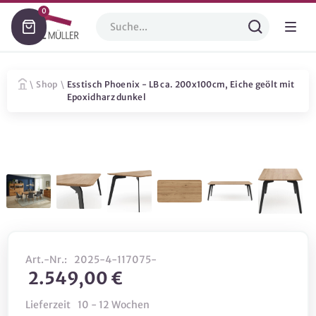
0
\
Shop
\
Esstisch Phoenix - LB ca. 200x100cm, Eiche geölt mit
Epoxidharz dunkel
Art.-Nr.:
2025-4-117075-
2.549,00 €
Lieferzeit
10 - 12 Wochen