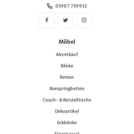
03907 739932
Möbel
Abverkauf
Bänke
Betten
Boxspringbetten
Couch- & Beistelltische
Dekoartikel
Eckbänke
Einzelsessel