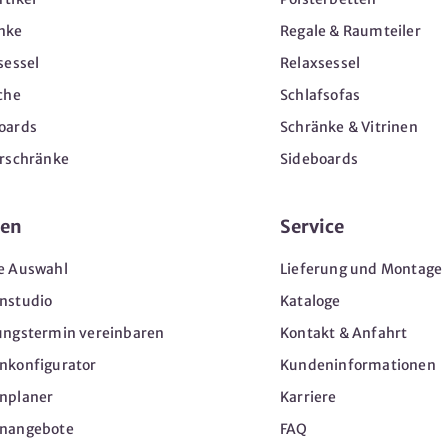
nke
Regale & Raumteiler
sessel
Relaxsessel
che
Schlafsofas
oards
Schränke & Vitrinen
erschränke
Sideboards
en
Service
e Auswahl
Lieferung und Montage
nstudio
Kataloge
ungstermin vereinbaren
Kontakt & Anfahrt
nkonfigurator
Kundeninformationen
nplaner
Karriere
nangebote
FAQ