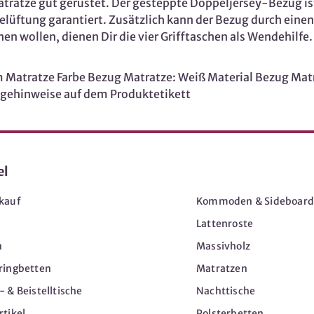
tratze gut gerüstet. Der gesteppte Doppeljersey-Bezug i
Belüftung garantiert. Zusätzlich kann der Bezug durch ein
 wollen, dienen Dir die vier Grifftaschen als Wendehilfe. E
Matratze Farbe Bezug Matratze: Weiß Material Bezug Matr
legehinweise auf dem Produktetikett
el
Möbel
kauf
Kommoden & Sideboard
Lattenroste
n
Massivholz
ringbetten
Matratzen
 & Beistelltische
Nachttische
tikel
Polsterbetten