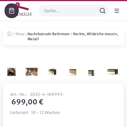
0
\
Shop
\
Nachtkonsole Baltimore - Rechts, Wildeiche massiv,
Metall
Art.-Nr.:
2025-4-109993-
699,00 €
Lieferzeit
10 - 12 Wochen