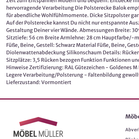
Zeit zum Entspannen Modern und bequem: Entdecke mit d
hervorragende Verarbeitung Die Polsterecke Balok empf
für abendliche Wohlfühlmomente. Dicke Sitzpolster g
Auf der Polsterecke kannst Du nicht nur entspannte Ausz
Gestaltung Deiner vier Wände. Abmessungen Breite: 309
Sitztiefe: 56 cm Breite Armlehne: 28 cm Hauptfarbe/-ma
Füße, Beine, Gestell: Schwarz Material Füße, Beine, Ge
Diolenwattenabdeckung Silikonschaum Details: Rückenk
Sitzplätze: 3,5 Rücken bezogen Funktion Funktionen un
Hinweise Zertifizierung: RAL Gütezeichen - Goldenes
Legere Verarbeitung/Polsterung - Faltenbildung gewoll
Lieferzustand: Vormontiert
Möb
Abver