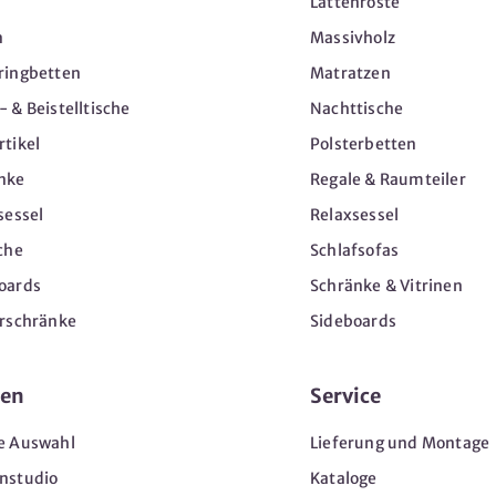
Lattenroste
n
Massivholz
ringbetten
Matratzen
 & Beistelltische
Nachttische
tikel
Polsterbetten
nke
Regale & Raumteiler
sessel
Relaxsessel
che
Schlafsofas
oards
Schränke & Vitrinen
erschränke
Sideboards
en
Service
e Auswahl
Lieferung und Montage
nstudio
Kataloge