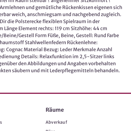
frei im Raum stellbar ? angenehmer Sitzkomfort ?
te Armlehnen und gemütliche Rückenkissen eigenen sich
derbar weich, anschmiegsam und nachgebend zugleich.
r die Polsterecke flexiblen Spielraum in der
m Länge Element rechts: 119 cm Sitzhöhe: 44 cm
e/Beine/Gestell Form Füße, Beine, Gestell: Rund Farbe
 Schaumstoff Stahlwellenfedern Rückenlehne:
ug: Cognac Material Bezug: Leder Merkmale Anzahl
dienung Details: Relaxfunktion im 2,5-Sitzer links
egenüber den Abbildungen und Angaben vorbehalten
dukten säubern und mit Lederpflegemitteln behandeln.
Räume
s
Abverkauf