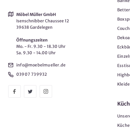
Bänke
Bette
Möbel Müller GmbH
Boxsp
Isenschnibber Chaussee 12
39638 Gardelegen
Couch-
Dekoar
Öffnungszeiten
Mo. - Fr. 9.30 - 18.30 Uhr
Eckbä
Sa. 9.30 - 14.00 Uhr
Einzel
info@moebelmueller.de
Esstis
03907 739932
Highb
Kleid
Küch
Unser
Küche