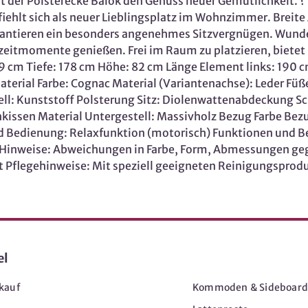
er Polsterecke Balok den Genuss neuer Gemütlichkeit. ? 
iehlt sich als neuer Lieblingsplatz im Wohnzimmer. Brei
arantieren ein besonders angenehmes Sitzvergnügen. Wun
eitmomente genießen. Frei im Raum zu platzieren, bietet Di
 cm Tiefe: 178 cm Höhe: 82 cm Länge Element links: 190 c
terial Farbe: Cognac Material (Variantenachse): Leder Füß
stell: Kunststoff Polsterung Sitz: Diolenwattenabdeckung
issen Material Untergestell: Massivholz Bezug Farbe Bez
d Bedienung: Relaxfunktion (motorisch) Funktionen und Be
 M Hinweise: Abweichungen in Farbe, Form, Abmessungen g
t Pflegehinweise: Mit speziell geeigneten Reinigungspro
el
Möbel
kauf
Kommoden & Sideboard