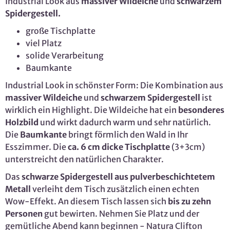
Industrial Look aus
massiver Wildeiche
und
schwarzem
Spidergestell.
große Tischplatte
viel Platz
solide Verarbeitung
Baumkante
Industrial Look in schönster Form: Die Kombination aus
massiver Wildeiche
und
schwarzem Spidergestell
ist
wirklich ein Highlight. Die Wildeiche hat ein
besonderes
Holzbild
und wirkt dadurch warm und sehr natürlich.
Die
Baumkante
bringt förmlich den Wald in Ihr
Esszimmer. Die
ca. 6 cm dicke Tischplatte
(3+3cm)
unterstreicht den natürlichen Charakter.
Das
schwarze Spidergestell aus pulverbeschichtetem
Metall
verleiht dem Tisch zusätzlich einen echten
Wow-Effekt. An diesem Tisch lassen sich
bis zu zehn
Personen
gut bewirten. Nehmen Sie Platz und der
gemütliche Abend kann beginnen - Natura Clifton