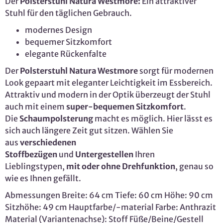
Der
Polsterstuhl Natura Westmore:
Ein attraktiver
Stuhl für den täglichen Gebrauch.
modernes Design
bequemer Sitzkomfort
elegante Rückenfalte
Der
Polsterstuhl Natura Westmore
sorgt für modernen
Look gepaart mit eleganter Leichtigkeit im Essbereich.
Attraktiv und modern in der Optik überzeugt der Stuhl
auch mit einem
super-bequemen Sitzkomfort
.
Die
Schaumpolsterung
macht es möglich. Hier lässt es
sich auch längere Zeit gut sitzen. Wählen Sie
aus
verschiedenen
Stoffbezügen
und
Untergestellen
Ihren
Lieblingstypen,
mit oder ohne Drehfunktion
, genau so
wie es Ihnen gefällt.
Abmessungen Breite: 64 cm Tiefe: 60 cm Höhe: 90 cm
Sitzhöhe: 49 cm Hauptfarbe/-material Farbe: Anthrazit
Material (Variantenachse): Stoff Füße/Beine/Gestell