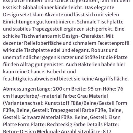
Essplätze modern und schick zu gestalten, fällt mit dem
Esstisch Global Dinner kinderleicht. Das elegante
Design setzt klare Akzente und lässt sich mit vielen
Einrichtungen gut kombinieren. Schmale Tischplatte
und stabiles Trapezgestell ergänzen sich perfekt. Eine
schicke Tischvariante mit Design-Charakter. Mit
dezenter Reliefoberfläche und schmalem Facettenprofil
wirkt die Tischplatte edel und elegant. Robust und
unempfindlicher gegen Kratzer und Stöße ist die Platte
für den Alltag gut gerüstet. Auch Bakterien haben hier
kaum eine Chance. Farbecht und
feuchtigkeitsabweisend bietet sie keine Angriffsfläche.
Abmessungen Länge: 200 cm Breite: 95 cm Höhe: 76
cm Hauptfarbe/-material Farbe: Grau Material
(Variantenachse): Kunststoff Füße/Beine/Gestell Form
Füße, Beine, Gestell: Trapezgestell Farbe Füße, Beine,
Gestell: Schwarz Material Füße, Beine, Gestell: Eisen
Platte Form Platte: Rechteckig Farbe Details Platte:
Beton-Design Merkmale Anzahl Sitzplätze: 8 12