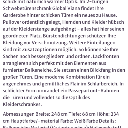
schick mit natürlich warmer Optik. Im 2-türigen
Schwebetürenschrank Global Viana findet Ihre
Garderobe hinter schicken Türen ein neues zu Hause.
Pullover ordentlich gelegt, Hemden und Kleider hübsch
auf der Kleiderstange aufgehängt - alles hat hier seinen
geordneten Platz. Bürstendichtungen schützen Ihre
Kleidung vor Verschmutzung. Weitere Einteilungen
sind mit Zusatzoptionen möglich. So können Sie Ihre
Sachen noch besser gliedern und ordnen. Lackfronten
arrangieren sich perfekt mit den Elementen aus
furnierter Balkeneiche. Sie setzen einen Blickfang in den
großen Türen. Eine moderne Kombination für ein
angenehmes und gemütliches Flair im Schlafbereich. In
schlichter Form umrandet ein Passepartout-Rahmen
die Türen und vollendet so die Optik des
Kleiderschrankes.
Abmessungen Breite: 248 cm Tiefe: 68 cm Höhe: 234
cm Hauptfarbe/-material Farbe: Weiß Farbe Details:
Balkeneiche Material (Variantenachse): Holzwerkstoff