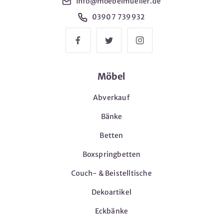
info@moebelmueller.de
03907 739932
Möbel
Abverkauf
Bänke
Betten
Boxspringbetten
Couch- & Beistelltische
Dekoartikel
Eckbänke