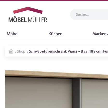
Möbel
Küchen
Marken
\
Shop
\
Schwebetürenschrank Viana - B ca. 188 cm, Fur