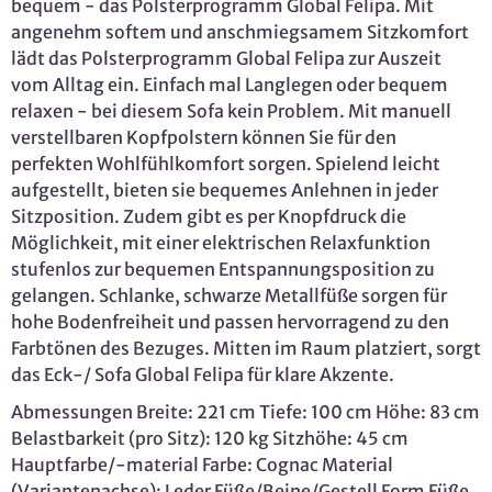
bequem - das Polsterprogramm Global Felipa. Mit
angenehm softem und anschmiegsamem Sitzkomfort
lädt das Polsterprogramm Global Felipa zur Auszeit
vom Alltag ein. Einfach mal Langlegen oder bequem
relaxen - bei diesem Sofa kein Problem. Mit manuell
verstellbaren Kopfpolstern können Sie für den
perfekten Wohlfühlkomfort sorgen. Spielend leicht
aufgestellt, bieten sie bequemes Anlehnen in jeder
Sitzposition. Zudem gibt es per Knopfdruck die
Möglichkeit, mit einer elektrischen Relaxfunktion
stufenlos zur bequemen Entspannungsposition zu
gelangen. Schlanke, schwarze Metallfüße sorgen für
hohe Bodenfreiheit und passen hervorragend zu den
Farbtönen des Bezuges. Mitten im Raum platziert, sorgt
das Eck-/ Sofa Global Felipa für klare Akzente.
Abmessungen Breite: 221 cm Tiefe: 100 cm Höhe: 83 cm
Belastbarkeit (pro Sitz): 120 kg Sitzhöhe: 45 cm
Hauptfarbe/-material Farbe: Cognac Material
(Variantenachse): Leder Füße/Beine/Gestell Form Füße,