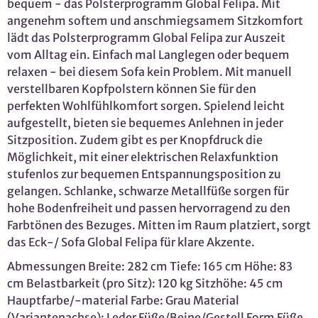
bequem - das Polsterprogramm Global Felipa. Mit
angenehm softem und anschmiegsamem Sitzkomfort
lädt das Polsterprogramm Global Felipa zur Auszeit
vom Alltag ein. Einfach mal Langlegen oder bequem
relaxen - bei diesem Sofa kein Problem. Mit manuell
verstellbaren Kopfpolstern können Sie für den
perfekten Wohlfühlkomfort sorgen. Spielend leicht
aufgestellt, bieten sie bequemes Anlehnen in jeder
Sitzposition. Zudem gibt es per Knopfdruck die
Möglichkeit, mit einer elektrischen Relaxfunktion
stufenlos zur bequemen Entspannungsposition zu
gelangen. Schlanke, schwarze Metallfüße sorgen für
hohe Bodenfreiheit und passen hervorragend zu den
Farbtönen des Bezuges. Mitten im Raum platziert, sorgt
das Eck-/ Sofa Global Felipa für klare Akzente.
Abmessungen Breite: 282 cm Tiefe: 165 cm Höhe: 83
cm Belastbarkeit (pro Sitz): 120 kg Sitzhöhe: 45 cm
Hauptfarbe/-material Farbe: Grau Material
(Variantenachse): Leder Füße/Beine/Gestell Form Füße,