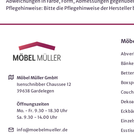
Abweichungen in Farbe, Form, Abmessungen gegenüber 
Pflegehinweise: Bitte die Pflegehinweise der Hersteller
Möb
Abver
Bänke
Bette
Möbel Müller GmbH
Boxsp
Isenschnibber Chaussee 12
39638 Gardelegen
Couch-
Dekoar
Öffnungszeiten
Mo. - Fr. 9.30 - 18.30 Uhr
Eckbä
Sa. 9.30 - 14.00 Uhr
Einzel
info@moebelmueller.de
Esstis