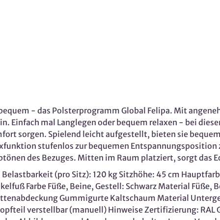
d bequem - das Polsterprogramm Global Felipa. Mit ange
in. Einfach mal Langlegen oder bequem relaxen - bei diese
rt sorgen. Spielend leicht aufgestellt, bieten sie bequem
laxfunktion stufenlos zur bequemen Entspannungsposition 
önen des Bezuges. Mitten im Raum platziert, sorgt das Eck
elastbarkeit (pro Sitz): 120 kg Sitzhöhe: 45 cm Hauptfarb
kelfuß Farbe Füße, Beine, Gestell: Schwarz Material Füße, B
ttenabdeckung Gummigurte Kaltschaum Material Untergest
fteil verstellbar (manuell) Hinweise Zertifizierung: RAL