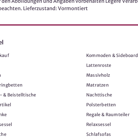
den Abbildungen und Angaben vorbehalten Legere Verarbe
 beachten. Lieferzustand: Vormontiert
el
Möbel
kauf
Kommoden & Sideboard
Lattenroste
n
Massivholz
ringbetten
Matratzen
 & Beistelltische
Nachttische
tikel
Polsterbetten
nke
Regale & Raumteiler
sessel
Relaxsessel
che
Schlafsofas