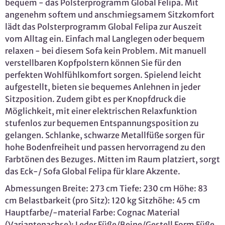
bequem - das Polsterprogramm Global Felipa. Mit
angenehm softem und anschmiegsamem Sitzkomfort
lädt das Polsterprogramm Global Felipa zur Auszeit
vom Alltag ein. Einfach mal Langlegen oder bequem
relaxen - bei diesem Sofa kein Problem. Mit manuell
verstellbaren Kopfpolstern können Sie für den
perfekten Wohlfühlkomfort sorgen. Spielend leicht
aufgestellt, bieten sie bequemes Anlehnen in jeder
Sitzposition. Zudem gibt es per Knopfdruck die
Möglichkeit, mit einer elektrischen Relaxfunktion
stufenlos zur bequemen Entspannungsposition zu
gelangen. Schlanke, schwarze Metallfüße sorgen für
hohe Bodenfreiheit und passen hervorragend zu den
Farbtönen des Bezuges. Mitten im Raum platziert, sorgt
das Eck-/ Sofa Global Felipa für klare Akzente.
Abmessungen Breite: 273 cm Tiefe: 230 cm Höhe: 83
cm Belastbarkeit (pro Sitz): 120 kg Sitzhöhe: 45 cm
Hauptfarbe/-material Farbe: Cognac Material
(Variantenachse): Leder Füße/Beine/Gestell Form Füße,