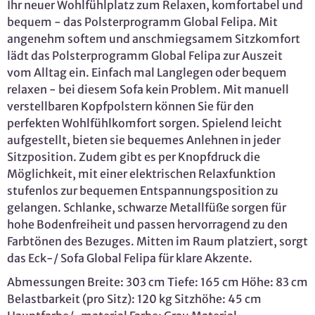
Ihr neuer Wohlfühlplatz zum Relaxen, komfortabel und
bequem - das Polsterprogramm Global Felipa. Mit
angenehm softem und anschmiegsamem Sitzkomfort
lädt das Polsterprogramm Global Felipa zur Auszeit
vom Alltag ein. Einfach mal Langlegen oder bequem
relaxen - bei diesem Sofa kein Problem. Mit manuell
verstellbaren Kopfpolstern können Sie für den
perfekten Wohlfühlkomfort sorgen. Spielend leicht
aufgestellt, bieten sie bequemes Anlehnen in jeder
Sitzposition. Zudem gibt es per Knopfdruck die
Möglichkeit, mit einer elektrischen Relaxfunktion
stufenlos zur bequemen Entspannungsposition zu
gelangen. Schlanke, schwarze Metallfüße sorgen für
hohe Bodenfreiheit und passen hervorragend zu den
Farbtönen des Bezuges. Mitten im Raum platziert, sorgt
das Eck-/ Sofa Global Felipa für klare Akzente.
Abmessungen Breite: 303 cm Tiefe: 165 cm Höhe: 83 cm
Belastbarkeit (pro Sitz): 120 kg Sitzhöhe: 45 cm