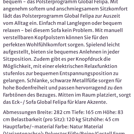
bequem - das Polsterprogramm Global Felipa. Mit
angenehm softem und anschmiegsamem Sitzkomfort
lädt das Polsterprogramm Global Felipa zur Auszeit
vom Alltag ein. Einfach mal Langlegen oder bequem
relaxen - bei diesem Sofa kein Problem. Mit manuell
verstellbaren Kopfpolstern können Sie für den
perfekten Wohlfühlkomfort sorgen. Spielend leicht
aufgestellt, bieten sie bequemes Anlehnen in jeder
Sitzposition. Zudem gibt es per Knopfdruck die
Möglichkeit, mit einer elektrischen Relaxfunktion
stufenlos zur bequemen Entspannungsposition zu
gelangen. Schlanke, schwarze Metallfüße sorgen für
hohe Bodenfreiheit und passen hervorragend zu den
Farbtönen des Bezuges. Mitten im Raum platziert, sorgt
das Eck-/ Sofa Global Felipa für klare Akzente.
Abmessungen Breite: 282 cm Tiefe: 165 cm Höhe: 83
cm Belastbarkeit (pro Sitz): 120 kg Sitzhöhe: 45 cm
Hauptfarbe/-material Farbe: Natur Material
(Variantenachse): Polyester Füße/Beine/Gestell Form