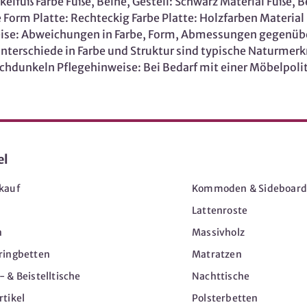
kelfuß Farbe Füße, Beine, Gestell: Schwarz Material Füße, B
e Form Platte: Rechteckig Farbe Platte: Holzfarben Materia
weise: Abweichungen in Farbe, Form, Abmessungen gegenüb
nterschiede in Farbe und Struktur sind typische Naturmerkm
unkeln Pflegehinweise: Bei Bedarf mit einer Möbelpolitur
el
Möbel
kauf
Kommoden & Sideboard
Lattenroste
n
Massivholz
ringbetten
Matratzen
 & Beistelltische
Nachttische
tikel
Polsterbetten