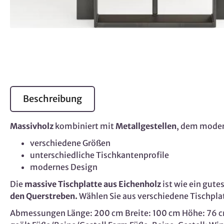
Beschreibung
Massivholz
kombiniert mit
Metallgestellen
, dem moder
verschiedene Größen
unterschiedliche Tischkantenprofile
modernes Design
Die
massive Tischplatte aus Eichenholz
ist wie ein gute
den Querstreben.
Wählen Sie aus verschiedene Tischpla
Abmessungen Länge: 200 cm Breite: 100 cm Höhe: 76 cm