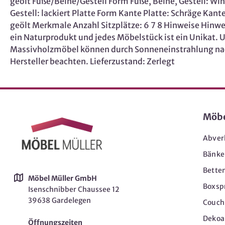
geölt Füße/Beine/Gestell Form Füße, Beine, Gestell: Win
Gestell: lackiert Platte Form Kante Platte: Schräge Kant
geölt Merkmale Anzahl Sitzplätze: 6 7 8 Hinweise Hin
ein Naturprodukt und jedes Möbelstück ist ein Unikat. U
Massivholzmöbel können durch Sonneneinstrahlung nachd
Hersteller beachten. Lieferzustand: Zerlegt
Möb
Abver
Bänke
Bette
Möbel Müller GmbH
Boxsp
Isenschnibber Chaussee 12
39638 Gardelegen
Couch-
Dekoar
Öffnungszeiten