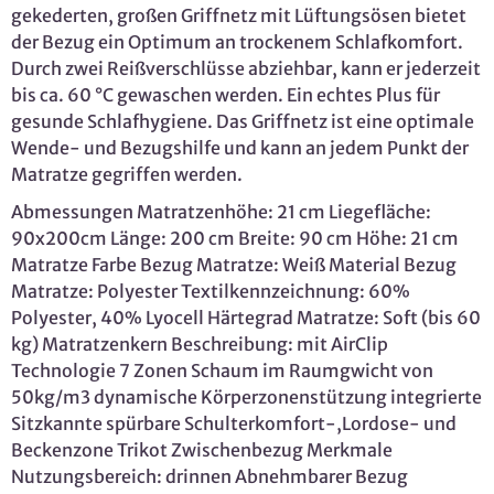
gekederten, großen Griffnetz mit Lüftungsösen bietet
der Bezug ein Optimum an trockenem Schlafkomfort.
Durch zwei Reißverschlüsse abziehbar, kann er jederzeit
bis ca. 60 °C gewaschen werden. Ein echtes Plus für
gesunde Schlafhygiene. Das Griffnetz ist eine optimale
Wende- und Bezugshilfe und kann an jedem Punkt der
Matratze gegriffen werden.
Abmessungen Matratzenhöhe: 21 cm Liegefläche:
90x200cm Länge: 200 cm Breite: 90 cm Höhe: 21 cm
Matratze Farbe Bezug Matratze: Weiß Material Bezug
Matratze: Polyester Textilkennzeichnung: 60%
Polyester, 40% Lyocell Härtegrad Matratze: Soft (bis 60
kg) Matratzenkern Beschreibung: mit AirClip
Technologie 7 Zonen Schaum im Raumgwicht von
50kg/m3 dynamische Körperzonenstützung integrierte
Sitzkannte spürbare Schulterkomfort-,Lordose- und
Beckenzone Trikot Zwischenbezug Merkmale
Nutzungsbereich: drinnen Abnehmbarer Bezug