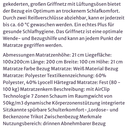
gekederten, großen Griffnetz mit Lüftungsösen bietet
der Bezug ein Optimum an trockenem Schlafkomfort.
Durch zwei Reißverschlüsse abziehbar, kann er jederzeit
bis ca. 60 °C gewaschen werden. Ein echtes Plus für
gesunde Schlafhygiene. Das Griffnetz ist eine optimale
Wende- und Bezugshilfe und kann an jedem Punkt der
Matratze gegriffen werden.
Abmessungen Matratzenhöhe: 21 cm Liegefläche:
100x200cm Länge: 200 cm Breite: 100 cm Höhe: 21 cm
Matratze Farbe Bezug Matratze: Weiß Material Bezug
Matratze: Polyester Textilkennzeichnung: 60%
Polyester, 40% Lyocell Härtegrad Matratze: Fest (80 -
100 kg) Matratzenkern Beschreibung: mit AirClip
Technologie 7 Zonen Schaum im Raumgwicht von
50kg/m3 dynamische Körperzonenstützung integrierte
Sitzkannte spürbare Schulterkomfort-,Lordose- und
Beckenzone Trikot Zwischenbezug Merkmale
Nutzungsbereich: drinnen Abnehmbarer Bezug