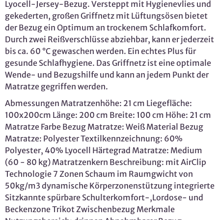
Lyocell-Jersey-Bezug. Versteppt mit Hygienevlies und
gekederten, großen Griffnetz mit Lüftungsösen bietet
der Bezug ein Optimum an trockenem Schlafkomfort.
Durch zwei Reißverschlüsse abziehbar, kann er jederzeit
bis ca. 60 °C gewaschen werden. Ein echtes Plus für
gesunde Schlafhygiene. Das Griffnetz ist eine optimale
Wende- und Bezugshilfe und kann an jedem Punkt der
Matratze gegriffen werden.
Abmessungen Matratzenhöhe: 21 cm Liegefläche:
100x200cm Länge: 200 cm Breite: 100 cm Höhe: 21 cm
Matratze Farbe Bezug Matratze: Weiß Material Bezug
Matratze: Polyester Textilkennzeichnung: 60%
Polyester, 40% Lyocell Härtegrad Matratze: Medium
(60 - 80 kg) Matratzenkern Beschreibung: mit AirClip
Technologie 7 Zonen Schaum im Raumgwicht von
50kg/m3 dynamische Körperzonenstützung integrierte
Sitzkannte spürbare Schulterkomfort-,Lordose- und
Beckenzone Trikot Zwischenbezug Merkmale