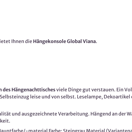
ietet Ihnen die
Hängekonsole Global Viana
.
 des Hängenachttisches
viele Dinge gut verstauen. Ein Vo
nk Selbsteinzug leise und von selbst. Leselampe, Dekoartike
lität und ausgezeichnete Verarbeitung. Hängend an der W
gkeit.
uptfarbe/-material Farbe: Steingrau Material (Varianten