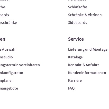
che
Schlafsofas
oards
Schränke & Vitrinen
erschränke
Sideboards
en
Service
e Auswahl
Lieferung und Montage
nstudio
Kataloge
ungstermin vereinbaren
Kontakt & Anfahrt
nkonfigurator
Kundeninformationen
nplaner
Karriere
nangebote
FAQ