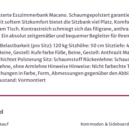
sterte Esszimmerbank Macano. Schaumgepolstert garantiert
 softem Sitzkomfort bietet die Sitzbank viel Platz. Komfo
Tisch. Kontrastreich schmiegt sich das filigrane, anthra
t. Ein absolut zeitgemäßer und bequemer Begleiter für Ihren
lastbarkeit (pro Sitz): 120 kg Sitzhöhe: 50 cm Sitztiefe:
ine, Gestell: Kufe Farbe Füße, Beine, Gestell: Anthrazit Mat
schichtet Polsterung Sitz: Schaumstoff Rückenlehne: Sch
hne, ohne Armlehne Hinweise Hinweise: Nicht farbechte Text
eichungen in Farbe, Form, Abmessungen gegenüber den Abb
rzustand: Vormontiert
el
Möbel
kauf
Kommoden & Sideboard