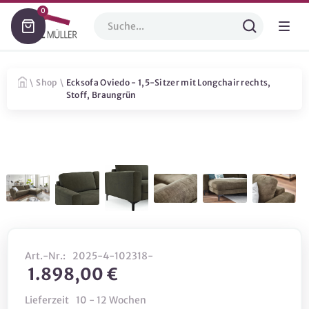
0
\
Shop
\
Ecksofa Oviedo - 1,5-Sitzer mit Longchair rechts,
Stoff, Braungrün
Art.-Nr.:
2025-4-102318-
1.898,00 €
Lieferzeit
10 - 12 Wochen