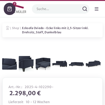
0
\
Shop
\
Ecksofa Oviedo - Ecke links mit 2,5-Sitzer inkl.
Drehsitz, Stoff, Dunkelblau
Art.-Nr.:
2025-4-102290-
2.298,00 €
Lieferzeit
10 - 12 Wochen