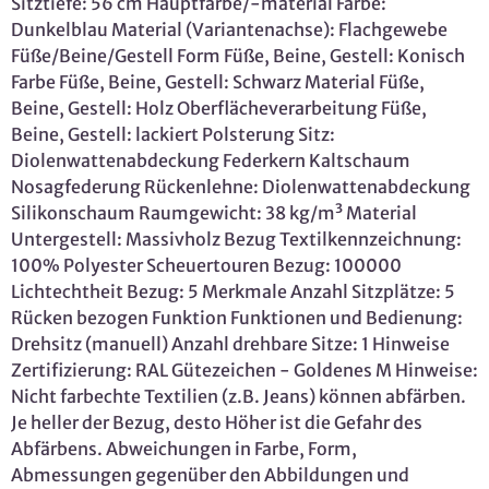
Sitztiefe: 56 cm Hauptfarbe/-material Farbe:
Dunkelblau Material (Variantenachse): Flachgewebe
Füße/Beine/Gestell Form Füße, Beine, Gestell: Konisch
Farbe Füße, Beine, Gestell: Schwarz Material Füße,
Beine, Gestell: Holz Oberflächeverarbeitung Füße,
Beine, Gestell: lackiert Polsterung Sitz:
Diolenwattenabdeckung Federkern Kaltschaum
Nosagfederung Rückenlehne: Diolenwattenabdeckung
Silikonschaum Raumgewicht: 38 kg/m³ Material
Untergestell: Massivholz Bezug Textilkennzeichnung:
100% Polyester Scheuertouren Bezug: 100000
Lichtechtheit Bezug: 5 Merkmale Anzahl Sitzplätze: 5
Rücken bezogen Funktion Funktionen und Bedienung:
Drehsitz (manuell) Anzahl drehbare Sitze: 1 Hinweise
Zertifizierung: RAL Gütezeichen - Goldenes M Hinweise:
Nicht farbechte Textilien (z.B. Jeans) können abfärben.
Je heller der Bezug, desto Höher ist die Gefahr des
Abfärbens. Abweichungen in Farbe, Form,
Abmessungen gegenüber den Abbildungen und