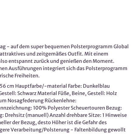
ltag - auf dem super bequemen Polsterprogramm Global
attraktives und zeitgemäßes Outfit. Mit einem
h also entspannt zurück und genießen den Moment.
nen Ausführungen integriert sich das Polsterprogramm
rische Freiheiten.
: 56 cm Hauptfarbe/-material Farbe: Dunkelblau
estell: Schwarz Material Füße, Beine, Gestell: Holz
chaum Nosagfederung Rückenlehne:
ennzeichnung: 100% Polyester Scheuertouren Bezug:
 Drehsitz (manuell) Anzahl drehbare Sitze: 1 Hinweise
eller der Bezug, desto Höher ist die Gefahr des
ere Verarbeitung/Polsterung - Faltenbildung gewollt