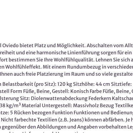
 Oviedo bietet Platz und Möglichkeit. Abschalten vom Al
eiheit und eine harmonische Linienführung sorgen für ein 
fort bestimmen Sie Ihre Wohlfühlqualität. Lehnen Sie sic
 den Wohlfühleffekt. Mit einem Rundumbezug in verschiede
Ihnen auch freie Platzierung im Raum und so viele gestalte
elastbarkeit (pro Sitz): 120 kg Sitzhöhe: 44 cm Sitztiefe
ll Form Füße, Beine, Gestell: Konisch Farbe Füße, Beine, G
 Polsterung Sitz: Diolenwattenabdeckung Federkern Kalts
 kg/m³ Material Untergestell: Massivholz Bezug Textilk
tze: 5 Rücken bezogen Funktion Funktionen und Bedienung:
icht farbechte Textilien (z.B. Jeans) können abfärben. Je h
 gegenüber den Abbildungen und Angaben vorbehalten Leg