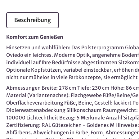
Beschreibung
Komfort zum Genießen
Hinsetzen und wohlfühlen: Das Polsterprogramm Global
Oviedo ein leichtes. Moderne Optik, angenehme Bodenfr
individuell auf Ihre Bedürfnisse abgestimmten Sitzkom
Optionale Kopfstützen, variabel einsteckbar, erhöhen
nicht nur mühelos in viele Farbkonzepte, sie ermöglicht 
Abmessungen Breite: 278 cm Tiefe: 230 cm Höhe: 86 cm B
Material (Variantenachse): Flachgewebe Füße/Beine/Geste
Oberflächeverarbeitung Füße, Beine, Gestell: lackiert
Diolenwattenabdeckung Silikonschaum Raumgewicht: 38
100000 Lichtechtheit Bezug: 5 Merkmale Anzahl Sitzplä
Zertifizierung: RAL Gütezeichen - Goldenes M Hinweise: N
Abfärbens. Abweichungen in Farbe, Form, Abmessungen