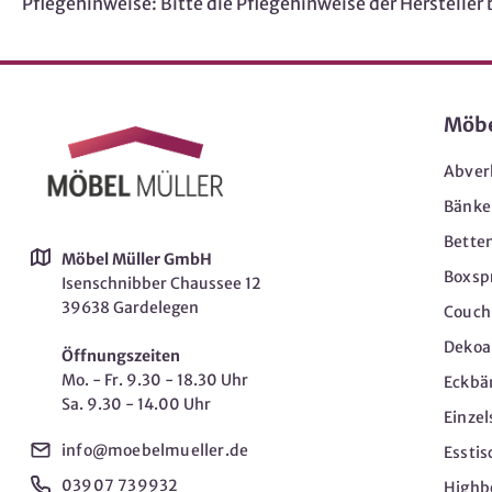
Pflegehinweise: Bitte die Pflegehinweise der Hersteller
Möb
Abver
Bänke
Bette
Möbel Müller GmbH
Boxsp
Isenschnibber Chaussee 12
39638 Gardelegen
Couch-
Dekoar
Öffnungszeiten
Mo. - Fr. 9.30 - 18.30 Uhr
Eckbä
Sa. 9.30 - 14.00 Uhr
Einzel
info@moebelmueller.de
Esstis
03907 739932
Highb