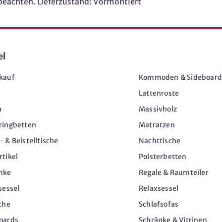
 beachten. Lieferzustand: Vormontiert
el
Möbel
kauf
Kommoden & Sideboard
Lattenroste
n
Massivholz
ringbetten
Matratzen
 & Beistelltische
Nachttische
tikel
Polsterbetten
nke
Regale & Raumteiler
sessel
Relaxsessel
che
Schlafsofas
oards
Schränke & Vitrinen