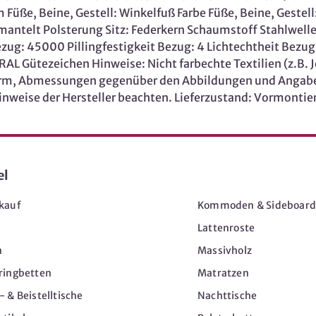
üße, Beine, Gestell: Winkelfuß Farbe Füße, Beine, Gestell: 
mmantelt Polsterung Sitz: Federkern Schaumstoff Stahlwel
ug: 45000 Pillingfestigkeit Bezug: 4 Lichtechtheit Bezug
AL Gütezeichen Hinweise: Nicht farbechte Textilien (z.B. J
 Form, Abmessungen gegenüber den Abbildungen und Angabe
inweise der Hersteller beachten. Lieferzustand: Vormontie
el
Möbel
kauf
Kommoden & Sideboard
Lattenroste
n
Massivholz
ringbetten
Matratzen
 & Beistelltische
Nachttische