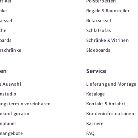
tikel
Polsterbetten
nke
Regale & Raumteiler
sessel
Relaxsessel
che
Schlafsofas
oards
Schränke & Vitrinen
erschränke
Sideboards
en
Service
e Auswahl
Lieferung und Montage
nstudio
Kataloge
ungstermin vereinbaren
Kontakt & Anfahrt
nkonfigurator
Kundeninformationen
nplaner
Karriere
nangebote
FAQ