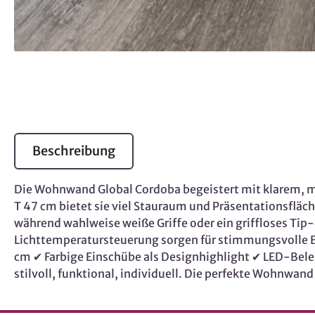
Beschreibung
Die Wohnwand Global Cordoba begeistert mit klarem, mo
T 47 cm bietet sie viel Stauraum und Präsentationsfläc
während wahlweise weiße Griffe oder ein griffloses Ti
Lichttemperatursteuerung sorgen für stimmungsvolle Be
cm ✔ Farbige Einschübe als Designhighlight ✔ LED-Bel
stilvoll, funktional, individuell. Die perfekte Wohnwa