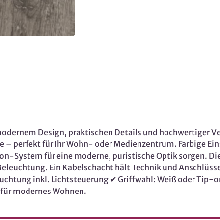
dernem Design, praktischen Details und hochwertiger Ver
he – perfekt für Ihr Wohn- oder Medienzentrum. Farbige E
p-on-System für eine moderne, puristische Optik sorgen. D
leuchtung. Ein Kabelschacht hält Technik und Anschlüsse 
euchtung inkl. Lichtsteuerung ✔ Griffwahl: Weiß oder Tip
nd für modernes Wohnen.