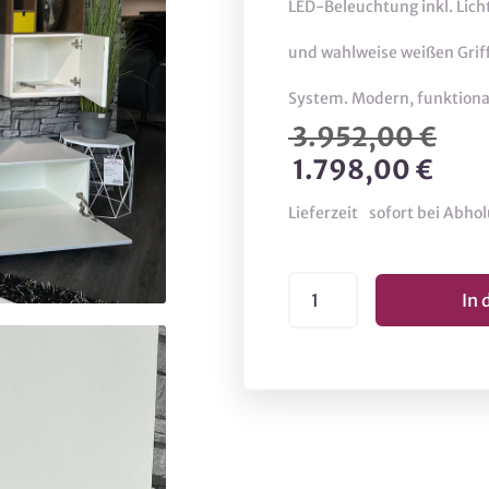
LED-Beleuchtung inkl. Lic
und wahlweise weißen Griff
System. Modern, funktional 
3.952,00 €
1.798,00 €
Lieferzeit
sofort bei Abho