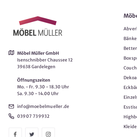
Möb
Abver
Bänke
Bette
Möbel Müller GmbH
Boxsp
Isenschnibber Chaussee 12
39638 Gardelegen
Couch-
Dekoar
Öffnungszeiten
Mo. - Fr. 9.30 - 18.30 Uhr
Eckbä
Sa. 9.30 - 14.00 Uhr
Einzel
info@moebelmueller.de
Esstis
03907 739932
Highb
Kleid