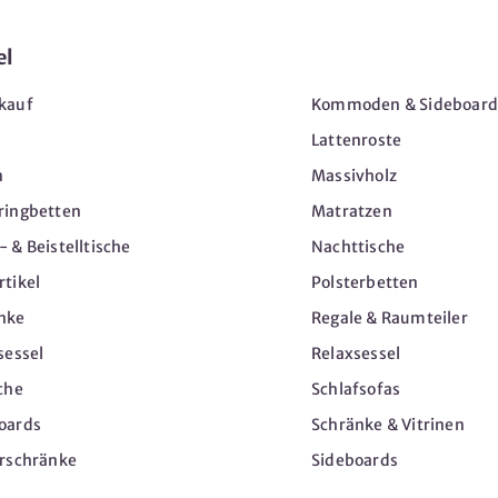
el
Möbel
kauf
Kommoden & Sideboard
Lattenroste
n
Massivholz
ringbetten
Matratzen
 & Beistelltische
Nachttische
tikel
Polsterbetten
nke
Regale & Raumteiler
sessel
Relaxsessel
che
Schlafsofas
oards
Schränke & Vitrinen
erschränke
Sideboards