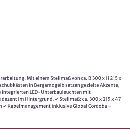
arbeitung. Mit einem Stellmaß von ca. B 300 x H 215 x
inschubkästen in Bergamogelb setzen gezielte Akzente,
ie integrierten LED-Unterbauleuchten mit
dezent im Hintergrund. ✔ Stellmaß: ca. 300 x 215 x 47
-on ✔ Kabelmanagement inklusive Global Cordoba –