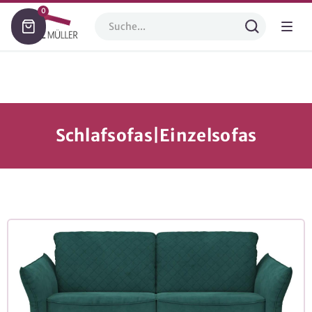
0
Schlafsofas|Einzelsofas