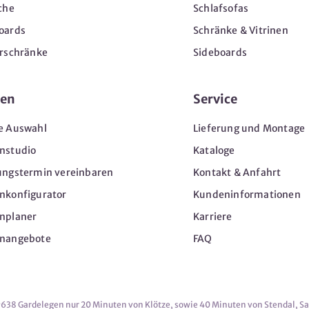
che
Schlafsofas
oards
Schränke & Vitrinen
erschränke
Sideboards
en
Service
e Auswahl
Lieferung und Montage
nstudio
Kataloge
ungstermin vereinbaren
Kontakt & Anfahrt
nkonfigurator
Kundeninformationen
nplaner
Karriere
nangebote
FAQ
9638 Gardelegen nur 20 Minuten von Klötze, sowie 40 Minuten von Stendal, S