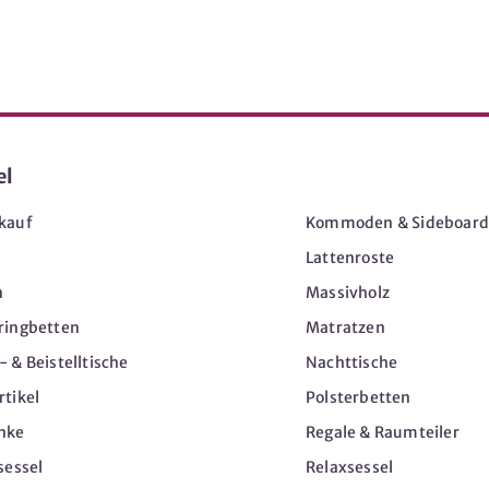
el
Möbel
kauf
Kommoden & Sideboard
Lattenroste
n
Massivholz
ringbetten
Matratzen
 & Beistelltische
Nachttische
tikel
Polsterbetten
nke
Regale & Raumteiler
sessel
Relaxsessel