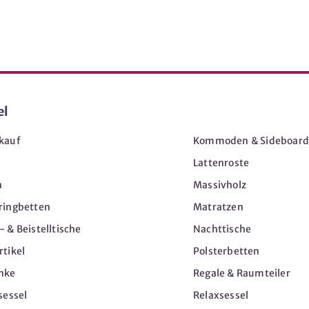
el
Möbel
kauf
Kommoden & Sideboard
Lattenroste
n
Massivholz
ringbetten
Matratzen
 & Beistelltische
Nachttische
tikel
Polsterbetten
nke
Regale & Raumteiler
sessel
Relaxsessel