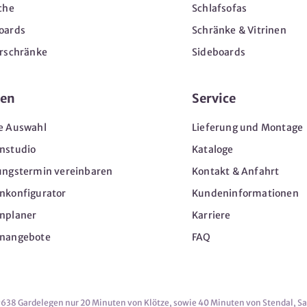
che
Schlafsofas
oards
Schränke & Vitrinen
erschränke
Sideboards
en
Service
e Auswahl
Lieferung und Montage
nstudio
Kataloge
ungstermin vereinbaren
Kontakt & Anfahrt
nkonfigurator
Kundeninformationen
nplaner
Karriere
nangebote
FAQ
9638 Gardelegen nur 20 Minuten von Klötze, sowie 40 Minuten von Stendal, S