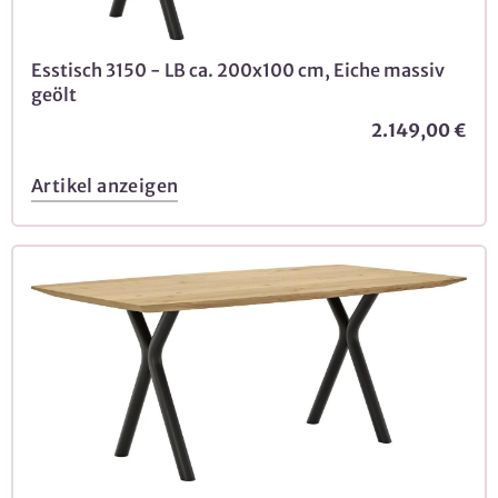
Esstisch 3150 - LB ca. 200x100 cm, Eiche massiv
geölt
2.149,00 €
Artikel anzeigen