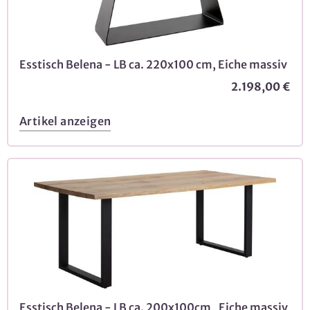
Esstisch Belena - LB ca. 220x100 cm, Eiche massiv
2.198,00 €
Artikel anzeigen
Esstisch Belena - LB ca. 200x100cm , Eiche massiv