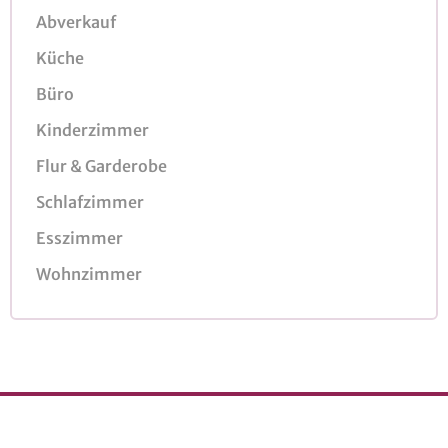
Abverkauf
Küche
Büro
Kinderzimmer
Flur & Garderobe
Schlafzimmer
Esszimmer
Wohnzimmer