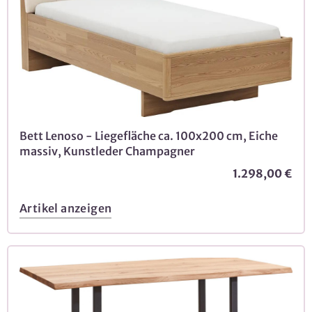
Bett Lenoso - Liegefläche ca. 100x200 cm, Eiche
massiv, Kunstleder Champagner
1.298,00 €
Artikel anzeigen