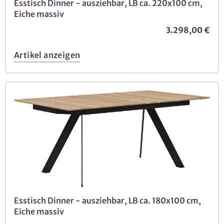
Esstisch Dinner - ausziehbar, LB ca. 220x100 cm,
Eiche massiv
3.298,00 €
Artikel anzeigen
Esstisch Dinner - ausziehbar, LB ca. 180x100 cm,
Eiche massiv